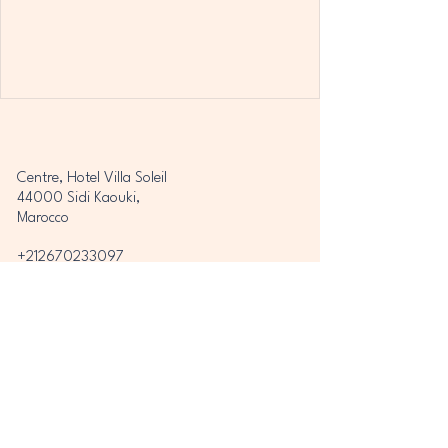
Centre, Hotel Villa Soleil
44000 Sidi Kaouki,
Marocco
+212670233097
Hotelvillasoleil.maroc@gmail.com
Privacybeleid
Toegankelijkheidsverklaring
Algemene voorwaarden